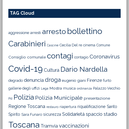
TAG Cloud
bollettino
arresto
aggressione
arresti
Carabinieri
Cecilia Del re
cinema
Comune
Cascine
contagi
Coronavirus
Consiglio comunale
contagio
Covid-19
Dario Nardella
Cultura
droga
denuncia
Firenze
degrado
eugenio giani
furto
Mostra
gallerie degli uffizi
musica
Palazzo Vecchio
Lega
ordinanza
Polizia
Polizia Municipale
presentazione
Pd
Regione Toscana
riqualificazione
Santo
riapertura
restauro
Solidarietà
stadio
spaccio
Spirito
sicurezza
Sara Funaro
Toscana
vaccinazioni
Tramvia