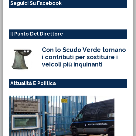
Seguici Su Facebook
sito
web
Il Punto Del Direttore
Con lo Scudo Verde tornano
i contributi per sostituire i
veicoli più inquinanti
Attualità E Politica