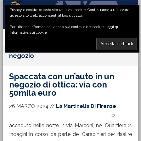
Passa
Passa
Passa
Passa
Privacy e cookie: questo sito utilizza i cookie. Continuando a utilizzare
alla
al
alla
al
questo sito web, acconsenti al loro utilizzo.
navigazione
contenuto
barra
piè
Per ulteriori informazioni, anche sul controllo dei cookie, leggi qui:
primaria
principale
laterale
di
Informativa sui cookie
primaria
pagina
MENU
negozio
Spaccata con un’auto in un
negozio di ottica: via con
50mila euro
26 MARZO 2024
//
La Martinella Di Firenze
E’
accaduto nella notte in via Marconi, nel Quartiere 2.
Indagini in corso da parte dei Carabinieri per risalire