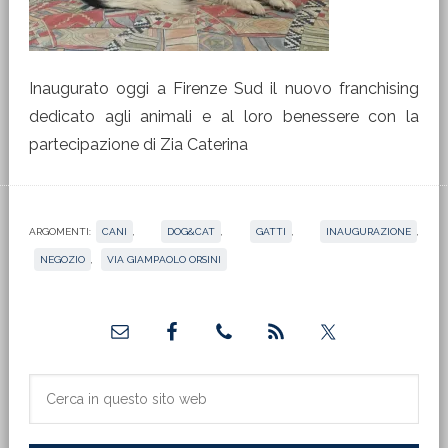
Inaugurato oggi a Firenze Sud il nuovo franchising
dedicato agli animali e al loro benessere con la
partecipazione di Zia Caterina
ARGOMENTI:
CANI
,
DOG&CAT
,
GATTI
,
INAUGURAZIONE
,
NEGOZIO
,
VIA GIAMPAOLO ORSINI
Barra
laterale
primaria
Cerca
in
questo