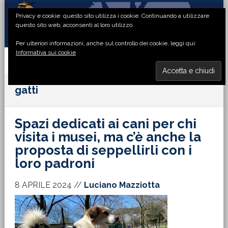
Passa
Passa
Passa
Passa
Privacy e cookie: questo sito utilizza i cookie. Continuando a utilizzare
alla
al
alla
al
questo sito web, acconsenti al loro utilizzo.
navigazione
contenuto
barra
piè
Per ulteriori informazioni, anche sul controllo dei cookie, leggi qui:
primaria
principale
laterale
di
Informativa sui cookie
primaria
pagina
MENU
gatti
Spazi dedicati ai cani per chi
visita i musei, ma c’è anche la
proposta di seppellirli con i
loro padroni
8 APRILE 2024
//
Luciano Mazziotta