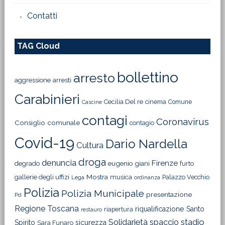
Contatti
TAG Cloud
bollettino
arresto
aggressione
arresti
Carabinieri
Cecilia Del re
cinema
Comune
Cascine
contagi
Coronavirus
Consiglio comunale
contagio
Covid-19
Dario Nardella
Cultura
droga
denuncia
Firenze
degrado
eugenio giani
furto
Mostra
gallerie degli uffizi
musica
Palazzo Vecchio
Lega
ordinanza
Polizia
Polizia Municipale
presentazione
Pd
Regione Toscana
riqualificazione
Santo
riapertura
restauro
Solidarietà
stadio
spaccio
Spirito
sicurezza
Sara Funaro