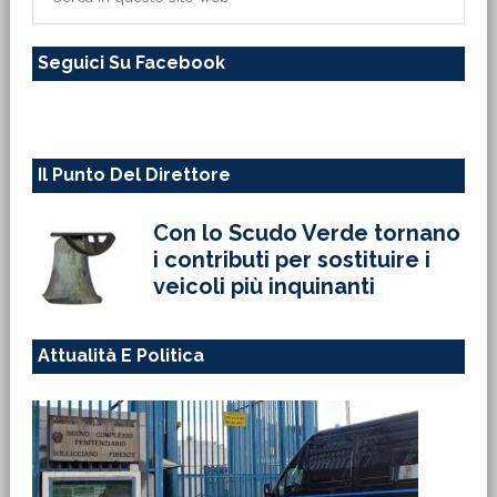
in
questo
Seguici Su Facebook
sito
web
Il Punto Del Direttore
Con lo Scudo Verde tornano
i contributi per sostituire i
veicoli più inquinanti
Attualità E Politica