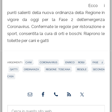
Ecco i
punti salienti della nuova ordinanza della Regione in
vigore da oggi per la Fase 2 dell’emergenza
Coronavirus. Confermate le regole per ristorazione e
sport, consentita la cura di orti e boschi. Riaprono le
toilette per cani e gatti
ARGOMENTI:
CANI
,
CORONAVIRUS
,
ENRICO ROSSI
,
FASE 2
,
GATTI
,
ORDINANZA
,
REGIONE TOSCANA
,
REGOLE
,
SECONDA
CASA
Barra
laterale
primaria
Cerca