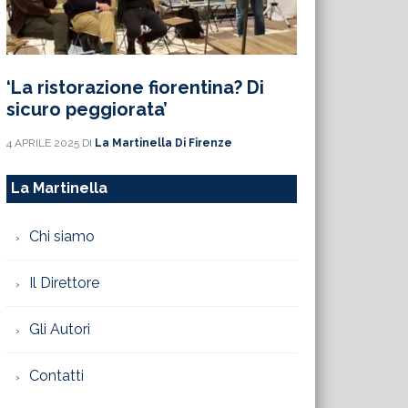
‘La ristorazione fiorentina? Di
sicuro peggiorata’
4 APRILE 2025
DI
La Martinella Di Firenze
La Martinella
Chi siamo
Il Direttore
Gli Autori
Contatti