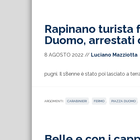
Rapinano turista 
Duomo, arrestati 
8 AGOSTO 2022
//
Luciano Mazziotta
pugni. Il 18enne è stato poi lasciato a ter
ARGOMENTI:
CARABINIERI
,
FERMO
,
PIAZZA DUOMO
,
Belle e con i capp