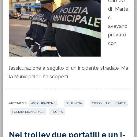
Campo
di Marte
ci
avevano
provato
con
l’assicurazione a seguito di un incidente stradale. Ma
la Municipale li ha scoperti
ARGOMENTI:
ASSICURAZIONE
,
DENUNCIA
,
GIOCO TRE CARTE
,
POLIZIA MUNICIPALE
,
TRUFFA
Nel trolley due portatili e un I-