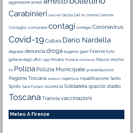
bollettino
arresto
aggressione
arresti
Carabinieri
Cecilia Del re
cinema
Comune
Cascine
contagi
Coronavirus
Consiglio comunale
contagio
Covid-19
Dario Nardella
Cultura
droga
denuncia
Firenze
degrado
eugenio giani
furto
Mostra
gallerie degli uffizi
musica
Palazzo Vecchio
Lega
ordinanza
Polizia
Polizia Municipale
presentazione
Pd
Regione Toscana
riqualificazione
Santo
riapertura
restauro
Solidarietà
stadio
spaccio
Spirito
sicurezza
Sara Funaro
Toscana
vaccinazioni
Tramvia
Meteo A Firenze