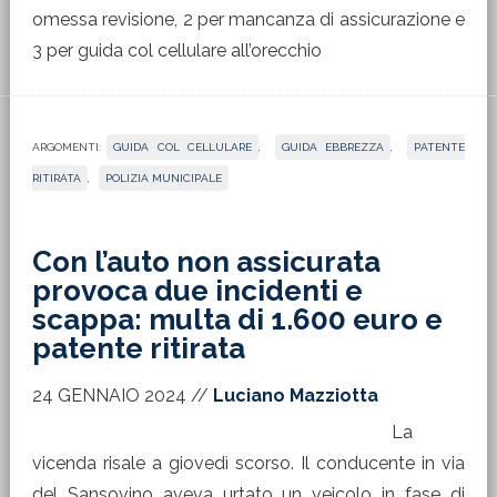
omessa revisione, 2 per mancanza di assicurazione e
3 per guida col cellulare all’orecchio
ARGOMENTI:
GUIDA COL CELLULARE
,
GUIDA EBBREZZA
,
PATENTE
RITIRATA
,
POLIZIA MUNICIPALE
Con l’auto non assicurata
provoca due incidenti e
scappa: multa di 1.600 euro e
patente ritirata
24 GENNAIO 2024
//
Luciano Mazziotta
La
vicenda risale a giovedì scorso. Il conducente in via
del Sansovino aveva urtato un veicolo in fase di