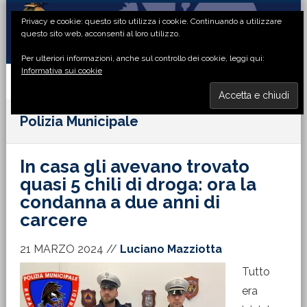
Passa
Passa
Passa
Passa
Privacy e cookie: questo sito utilizza i cookie. Continuando a utilizzare
alla
al
alla
al
questo sito web, acconsenti al loro utilizzo.
navigazione
contenuto
barra
piè
Per ulteriori informazioni, anche sul controllo dei cookie, leggi qui:
primaria
principale
laterale
di
Informativa sui cookie
primaria
pagina
MENU
Polizia Municipale
In casa gli avevano trovato
quasi 5 chili di droga: ora la
condanna a due anni di
carcere
21 MARZO 2024
//
Luciano Mazziotta
Tutto
era