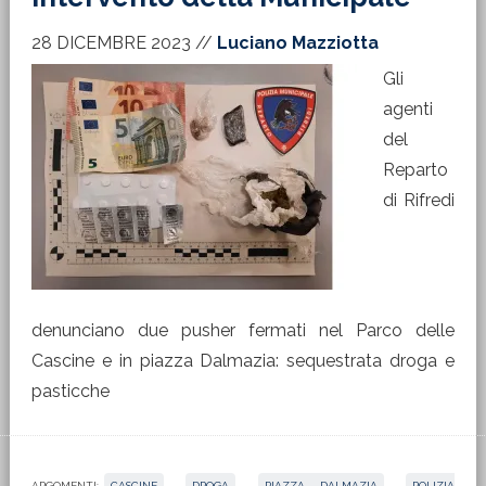
28 DICEMBRE 2023
//
Luciano Mazziotta
Gli
agenti
del
Reparto
di Rifredi
denunciano due pusher fermati nel Parco delle
Cascine e in piazza Dalmazia: sequestrata droga e
pasticche
ARGOMENTI:
CASCINE
,
DROGA
,
PIAZZA DALMAZIA
,
POLIZIA