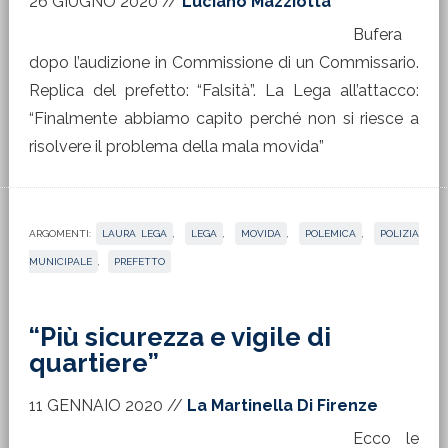
26 GIUGNO 2020
//
Luciano Mazziotta
Bufera
dopo l’audizione in Commissione di un Commissario.
Replica del prefetto: “Falsità”. La Lega all’attacco:
“Finalmente abbiamo capito perché non si riesce a
risolvere il problema della mala movida”
ARGOMENTI:
LAURA LEGA
,
LEGA
,
MOVIDA
,
POLEMICA
,
POLIZIA
MUNICIPALE
,
PREFETTO
“Più sicurezza e vigile di
quartiere”
11 GENNAIO 2020
//
La Martinella Di Firenze
Ecco le