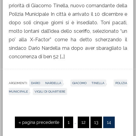
priorità di Giacomo Tinella, nuovo comandante della
Polizia Municipale In città è arrivato il 10 dicembre e
dopo soli cinque giorni si è insediato. Toni pacati,
molto lontani dall’idea dello sceriffo, selezionato “un
po’ alla X-Factor” come ha detto scherzando il
sindaco Dario Nardella ma dopo aver sbaragliato la
concorrenza di ben 52 […]
ARGOMENTI:
DARIO NARDELLA
,
GIACOMO TINELLA
,
POLIZIA
MUNICIPALE
,
VIGILI DI QUARTIERE
Pagine
Vai
Pagina
Pagina
Pagina
Pagina
«
pagina precedente
1
…
12
13
14
interim
alla
omesse