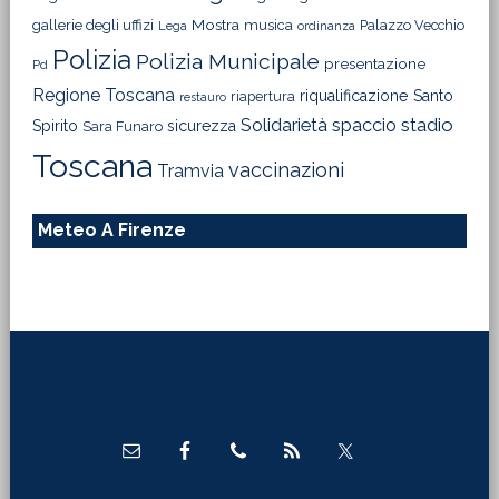
Mostra
gallerie degli uffizi
musica
Palazzo Vecchio
Lega
ordinanza
Polizia
Polizia Municipale
presentazione
Pd
Regione Toscana
riqualificazione
Santo
riapertura
restauro
Solidarietà
stadio
spaccio
Spirito
sicurezza
Sara Funaro
Toscana
vaccinazioni
Tramvia
Meteo A Firenze
Footer