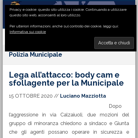
Passa
Passa
Passa
Passa
Privacy e cookie: questo sito utilizza i cookie. Continuando a utilizzare
alla
al
alla
al
questo sito web, acconsenti al loro utilizzo.
navigazione
contenuto
barra
piè
Per ulteriori informazioni, anche sul controllo dei cookie, leggi qui:
primaria
principale
laterale
di
Informativa sui cookie
primaria
pagina
MENU
Polizia Municipale
Lega all’attacco: body cam e
sfollagente per la Municipale
15 OTTOBRE 2020
//
Luciano Mazziotta
Dopo
l’aggressione in via Calzaiuoli, due mozioni del
gruppo di minoranza chiedono a sindaco e Giunta
che gli agenti possano operare in sicurezza e