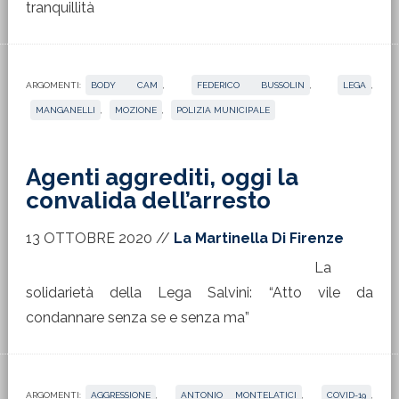
tranquillità
ARGOMENTI:
BODY CAM
,
FEDERICO BUSSOLIN
,
LEGA
,
MANGANELLI
,
MOZIONE
,
POLIZIA MUNICIPALE
Agenti aggrediti, oggi la
convalida dell’arresto
13 OTTOBRE 2020
//
La Martinella Di Firenze
La
solidarietà della Lega Salvini: “Atto vile da
condannare senza se e senza ma”
ARGOMENTI:
AGGRESSIONE
,
ANTONIO MONTELATICI
,
COVID-19
,