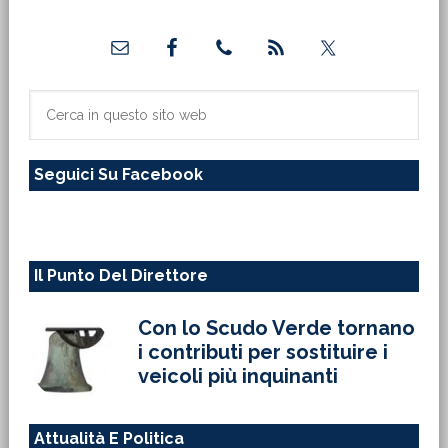
Barra
laterale
primaria
Cerca
in
questo
Seguici Su Facebook
sito
web
Il Punto Del Direttore
Con lo Scudo Verde tornano
i contributi per sostituire i
veicoli più inquinanti
Attualità E Politica