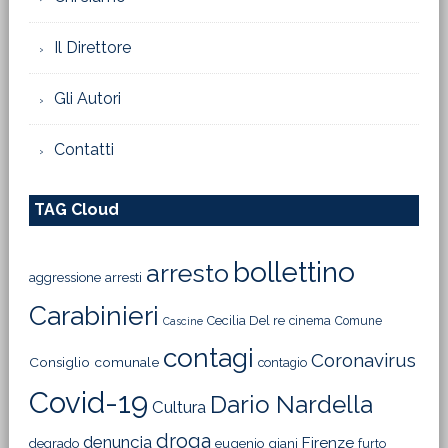
Il Direttore
Gli Autori
Contatti
TAG Cloud
bollettino
arresto
aggressione
arresti
Carabinieri
Cecilia Del re
cinema
Comune
Cascine
contagi
Coronavirus
Consiglio comunale
contagio
Covid-19
Dario Nardella
Cultura
droga
denuncia
Firenze
degrado
eugenio giani
furto