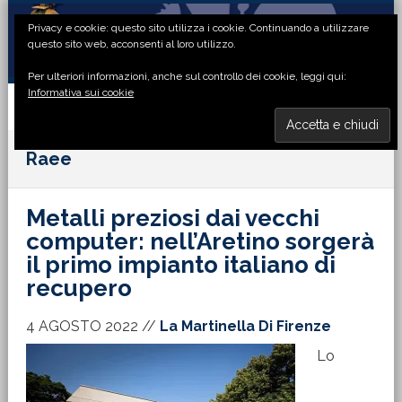
Passa
Passa
Passa
Passa
Privacy e cookie: questo sito utilizza i cookie. Continuando a utilizzare
alla
al
alla
al
questo sito web, acconsenti al loro utilizzo.
navigazione
contenuto
barra
piè
Per ulteriori informazioni, anche sul controllo dei cookie, leggi qui:
primaria
principale
laterale
di
Informativa sui cookie
primaria
pagina
MENU
Raee
Metalli preziosi dai vecchi
computer: nell’Aretino sorgerà
il primo impianto italiano di
recupero
4 AGOSTO 2022
//
La Martinella Di Firenze
Lo