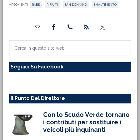
ARGOMENTI:
RAEE
,
RIFIUTI
,
SAN DONNINO
,
SMALTIMENTO
Barra
laterale
primaria
Cerca
in
questo
Seguici Su Facebook
sito
web
Il Punto Del Direttore
Con lo Scudo Verde tornano
i contributi per sostituire i
veicoli più inquinanti