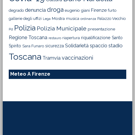
droga
denuncia
Firenze
degrado
eugenio giani
furto
Mostra
gallerie degli uffizi
musica
Palazzo Vecchio
Lega
ordinanza
Polizia
Polizia Municipale
presentazione
Pd
Regione Toscana
riqualificazione
Santo
riapertura
restauro
Solidarietà
stadio
spaccio
Spirito
sicurezza
Sara Funaro
Toscana
vaccinazioni
Tramvia
Meteo A Firenze
Footer