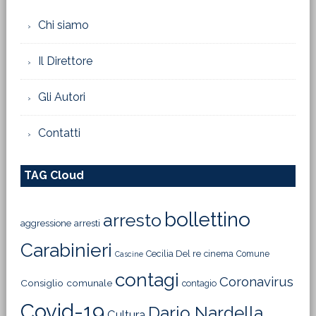
Chi siamo
Il Direttore
Gli Autori
Contatti
TAG Cloud
bollettino
arresto
aggressione
arresti
Carabinieri
Cecilia Del re
cinema
Comune
Cascine
contagi
Coronavirus
Consiglio comunale
contagio
Covid-19
Dario Nardella
Cultura