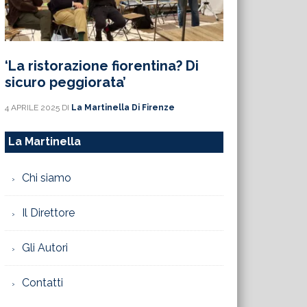
‘La ristorazione fiorentina? Di
sicuro peggiorata’
4 APRILE 2025
DI
La Martinella Di Firenze
La Martinella
Chi siamo
Il Direttore
Gli Autori
Contatti