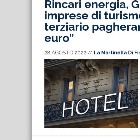
Rincari energia, G
imprese di turism
terziario paghera
euro”
28 AGOSTO 2022
//
La Martinella Di F