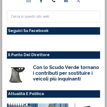
laterale
primaria
Cerca
in
questo
Seguici Su Facebook
sito
web
Il Punto Del Direttore
Con lo Scudo Verde tornano
i contributi per sostituire i
veicoli più inquinanti
Attualità E Politica