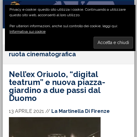
Passa
Passa
Passa
Passa
Privacy e cookie: questo sito utilizza i cookie. Continuando a utilizzare
alla
al
alla
al
questo sito web, acconsenti al loro utilizzo.
navigazione
contenuto
barra
piè
Per ulteriori informazioni, anche sul controllo dei cookie, leggi qui:
primaria
principale
laterale
di
Informativa sui cookie
primaria
pagina
MENU
ruota cinematografica
Nell’ex Oriuolo, “digital
teatrum” e nuova piazza-
giardino a due passi dal
Duomo
13 APRILE 2021
//
La Martinella Di Firenze