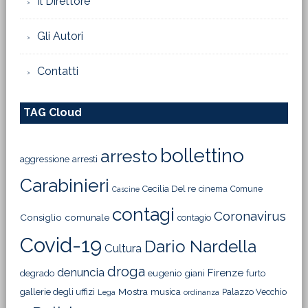
Il Direttore
Gli Autori
Contatti
TAG Cloud
bollettino
arresto
aggressione
arresti
Carabinieri
Cecilia Del re
cinema
Comune
Cascine
contagi
Coronavirus
Consiglio comunale
contagio
Covid-19
Dario Nardella
Cultura
droga
denuncia
Firenze
degrado
eugenio giani
furto
Mostra
gallerie degli uffizi
musica
Palazzo Vecchio
Lega
ordinanza