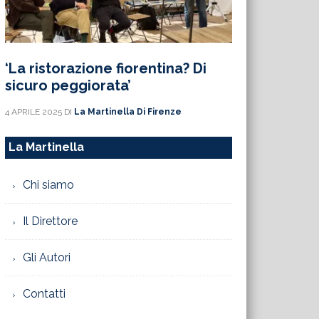
‘La ristorazione fiorentina? Di
sicuro peggiorata’
4 APRILE 2025
DI
La Martinella Di Firenze
La Martinella
Chi siamo
Il Direttore
Gli Autori
Contatti