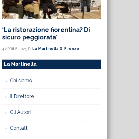
‘La ristorazione fiorentina? Di
sicuro peggiorata’
4 APRILE 2025
DI
La Martinella Di Firenze
La Martinella
Chi siamo
Il Direttore
Gli Autori
Contatti