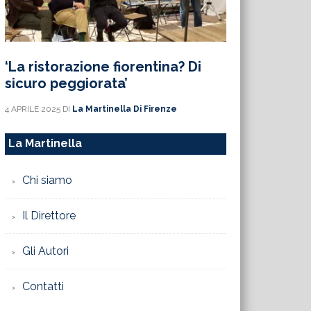
‘La ristorazione fiorentina? Di
sicuro peggiorata’
4 APRILE 2025
DI
La Martinella Di Firenze
La Martinella
Chi siamo
Il Direttore
Gli Autori
Contatti