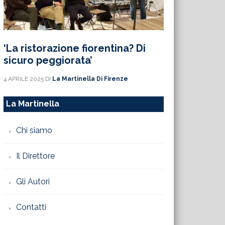
‘La ristorazione fiorentina? Di
sicuro peggiorata’
4 APRILE 2025
DI
La Martinella Di Firenze
La Martinella
Chi siamo
Il Direttore
Gli Autori
Contatti