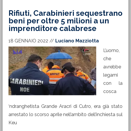
Rifiuti, Carabinieri sequestrano
beni per oltre 5 milioni a un
imprenditore calabrese
18 GENNAIO 2022
//
Luciano Mazziotta
L’uomo,
che
avrebbe
legami
con la
cosca
‘ndranghetista Grande Aracri di Cutro, era già stato
arrestato lo scorso aprile nell’ambito dell’inchiesta sul
Keu