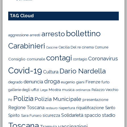
TAG Cloud
bollettino
arresto
aggressione
arresti
Carabinieri
Cecilia Del re
cinema
Comune
Cascine
contagi
Coronavirus
Consiglio comunale
contagio
Covid-19
Dario Nardella
Cultura
droga
denuncia
Firenze
degrado
eugenio giani
furto
Mostra
gallerie degli uffizi
musica
Palazzo Vecchio
Lega
ordinanza
Polizia
Polizia Municipale
presentazione
Pd
Regione Toscana
riqualificazione
Santo
riapertura
restauro
Solidarietà
stadio
spaccio
Spirito
sicurezza
Sara Funaro
Toscana
vaccinazioni
Tramvia