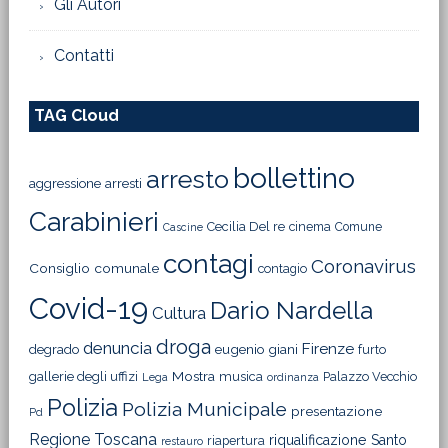
Gli Autori
Contatti
TAG Cloud
bollettino
arresto
aggressione
arresti
Carabinieri
Cecilia Del re
cinema
Comune
Cascine
contagi
Coronavirus
Consiglio comunale
contagio
Covid-19
Dario Nardella
Cultura
droga
denuncia
Firenze
degrado
eugenio giani
furto
Mostra
gallerie degli uffizi
musica
Palazzo Vecchio
Lega
ordinanza
Polizia
Polizia Municipale
presentazione
Pd
Regione Toscana
riqualificazione
Santo
riapertura
restauro