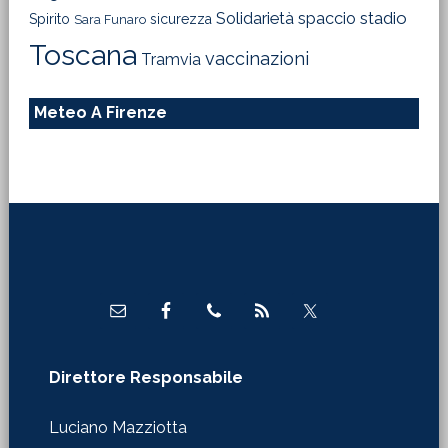
Solidarietà
stadio
spaccio
Spirito
sicurezza
Sara Funaro
Toscana
vaccinazioni
Tramvia
Meteo A Firenze
Footer
Direttore Responsabile
Luciano Mazziotta