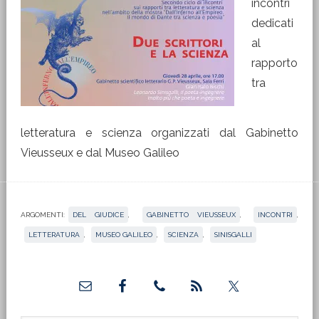
incontri
dedicati
al
rapporto
tra
letteratura e scienza organizzati dal Gabinetto
Vieusseux e dal Museo Galileo
ARGOMENTI:
DEL GIUDICE
,
GABINETTO VIEUSSEUX
,
INCONTRI
,
LETTERATURA
,
MUSEO GALILEO
,
SCIENZA
,
SINISGALLI
Barra
laterale