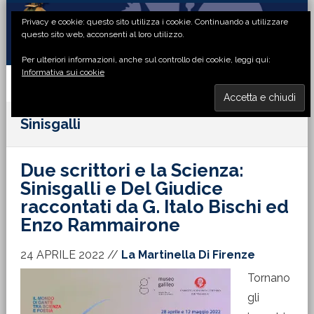
Passa
Passa
Passa
Passa
Privacy e cookie: questo sito utilizza i cookie. Continuando a utilizzare
alla
al
alla
al
questo sito web, acconsenti al loro utilizzo.
navigazione
contenuto
barra
piè
Per ulteriori informazioni, anche sul controllo dei cookie, leggi qui:
primaria
principale
laterale
di
Informativa sui cookie
primaria
pagina
MENU
Sinisgalli
Due scrittori e la Scienza:
Sinisgalli e Del Giudice
raccontati da G. Italo Bischi ed
Enzo Rammairone
24 APRILE 2022
//
La Martinella Di Firenze
Tornano
gli