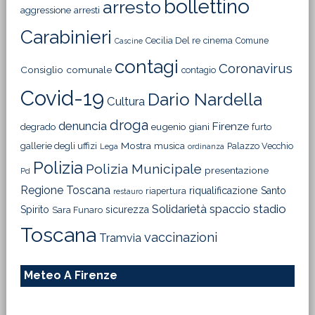
bollettino
arresto
aggressione
arresti
Carabinieri
Cecilia Del re
cinema
Comune
Cascine
contagi
Coronavirus
Consiglio comunale
contagio
Covid-19
Dario Nardella
Cultura
droga
denuncia
Firenze
degrado
eugenio giani
furto
Mostra
gallerie degli uffizi
musica
Palazzo Vecchio
Lega
ordinanza
Polizia
Polizia Municipale
presentazione
Pd
Regione Toscana
riqualificazione
Santo
riapertura
restauro
Solidarietà
stadio
spaccio
Spirito
sicurezza
Sara Funaro
Toscana
vaccinazioni
Tramvia
Meteo A Firenze