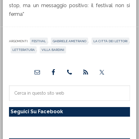
stop, ma un messaggio positivo: il festival non si
ferma”
ARGOMENTI:
FESTIVAL
,
GABRIELE AMETRANO
,
LA CITTÀ DEI LETTORI
,
LETTERATURA
,
VILLA BARDINI
Barra
laterale
primaria
Cerca
in
questo
Seguici Su Facebook
sito
web