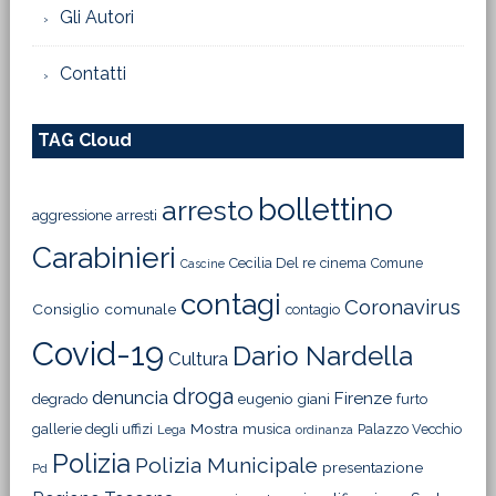
Gli Autori
Contatti
TAG Cloud
bollettino
arresto
aggressione
arresti
Carabinieri
Cecilia Del re
cinema
Comune
Cascine
contagi
Coronavirus
Consiglio comunale
contagio
Covid-19
Dario Nardella
Cultura
droga
denuncia
Firenze
degrado
eugenio giani
furto
Mostra
gallerie degli uffizi
musica
Palazzo Vecchio
Lega
ordinanza
Polizia
Polizia Municipale
presentazione
Pd