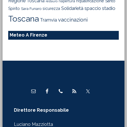
Regione Toscana
riqualificazione
Santo
riapertura
restauro
Solidarietà
stadio
spaccio
Spirito
sicurezza
Sara Funaro
Toscana
vaccinazioni
Tramvia
Meteo A Firenze
Footer
Direttore Responsabile
Luciano Mazziotta