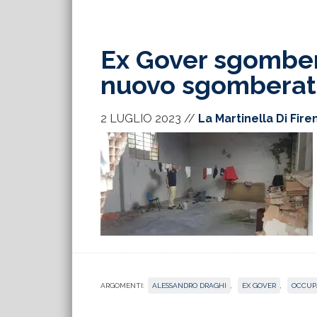
Ex Gover sgombera
nuovo sgomberat
2 LUGLIO 2023
//
La Martinella Di Fire
ARGOMENTI:
ALESSANDRO DRAGHI
,
EX GOVER
,
OCCUP