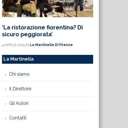
‘La ristorazione fiorentina? Di
sicuro peggiorata’
4 APRILE 2025
DI
La Martinella Di Firenze
La Martinella
Chi siamo
Il Direttore
Gli Autori
Contatti