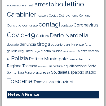
bollettino
arresto
aggressione
arresti
Carabinieri
Cecilia Del re
cinema
Comune
Cascine
contagi
Coronavirus
Consiglio comunale
contagio
Covid-19
Dario Nardella
Cultura
droga
denuncia
Firenze
degrado
eugenio giani
furto
Mostra
gallerie degli uffizi
musica
Palazzo Vecchio
Lega
ordinanza
Polizia
Polizia Municipale
presentazione
Pd
Regione Toscana
riqualificazione
Santo
riapertura
restauro
Solidarietà
stadio
spaccio
Spirito
sicurezza
Sara Funaro
Toscana
vaccinazioni
Tramvia
Meteo A Firenze