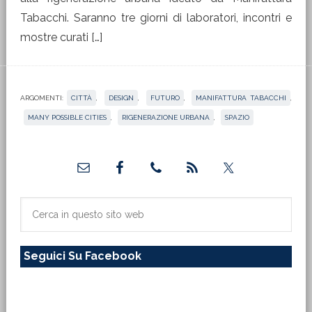
Tabacchi. Saranno tre giorni di laboratori, incontri e
mostre curati […]
ARGOMENTI:
CITTÀ
,
DESIGN
,
FUTURO
,
MANIFATTURA TABACCHI
,
MANY POSSIBLE CITIES
,
RIGENERAZIONE URBANA
,
SPAZIO
Barra
laterale
primaria
Cerca
in
questo
Seguici Su Facebook
sito
web