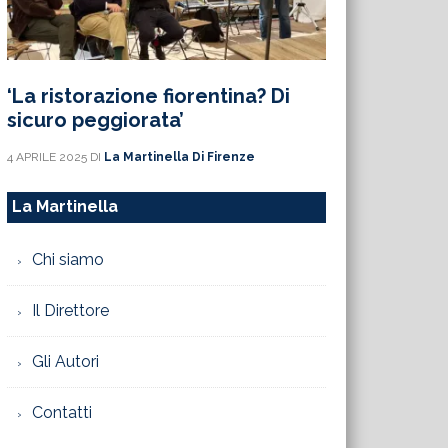
‘La ristorazione fiorentina? Di
sicuro peggiorata’
4 APRILE 2025
DI
La Martinella Di Firenze
La Martinella
Chi siamo
Il Direttore
Gli Autori
Contatti