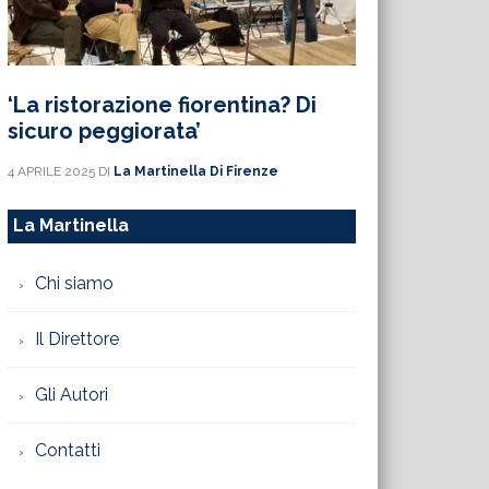
‘La ristorazione fiorentina? Di
sicuro peggiorata’
4 APRILE 2025
DI
La Martinella Di Firenze
La Martinella
Chi siamo
Il Direttore
Gli Autori
Contatti