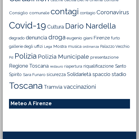
Comune
Cascine
contagi
Coronavirus
Consiglio comunale
contagio
Covid-19
Dario Nardella
Cultura
droga
denuncia
Firenze
degrado
eugenio giani
furto
Mostra
gallerie degli uffizi
musica
Palazzo Vecchio
Lega
ordinanza
Polizia
Polizia Municipale
presentazione
Pd
Regione Toscana
riqualificazione
Santo
riapertura
restauro
Solidarietà
stadio
spaccio
Spirito
sicurezza
Sara Funaro
Toscana
vaccinazioni
Tramvia
Meteo A Firenze