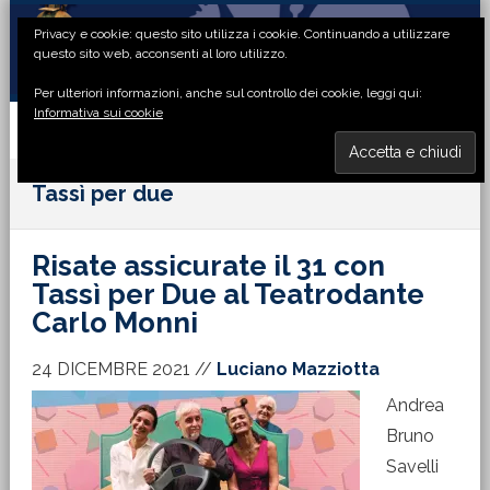
Passa
Passa
Passa
Passa
Privacy e cookie: questo sito utilizza i cookie. Continuando a utilizzare
alla
al
alla
al
questo sito web, acconsenti al loro utilizzo.
navigazione
contenuto
barra
piè
Per ulteriori informazioni, anche sul controllo dei cookie, leggi qui:
primaria
principale
laterale
di
Informativa sui cookie
primaria
pagina
MENU
Tassì per due
Risate assicurate il 31 con
Tassì per Due al Teatrodante
Carlo Monni
24 DICEMBRE 2021
//
Luciano Mazziotta
Andrea
Bruno
Savelli