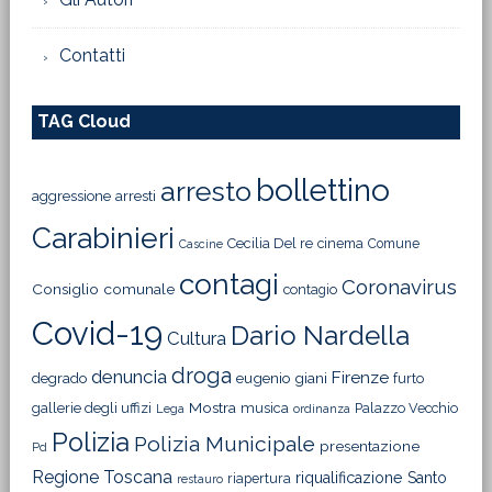
Contatti
TAG Cloud
bollettino
arresto
aggressione
arresti
Carabinieri
Cecilia Del re
cinema
Comune
Cascine
contagi
Coronavirus
Consiglio comunale
contagio
Covid-19
Dario Nardella
Cultura
droga
denuncia
Firenze
degrado
eugenio giani
furto
Mostra
gallerie degli uffizi
musica
Palazzo Vecchio
Lega
ordinanza
Polizia
Polizia Municipale
presentazione
Pd
Regione Toscana
riqualificazione
Santo
riapertura
restauro