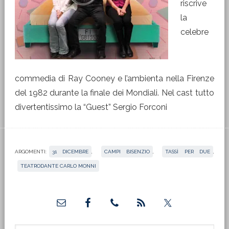
riscrive
la
celebre
commedia di Ray Cooney e l’ambienta nella Firenze
del 1982 durante la finale dei Mondiali. Nel cast tutto
divertentissimo la “Guest” Sergio Forconi
ARGOMENTI:
31 DICEMBRE
,
CAMPI BISENZIO
,
TASSÌ PER DUE
,
TEATRODANTE CARLO MONNI
Barra
laterale