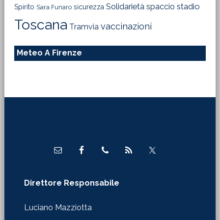
Solidarietà
stadio
spaccio
Spirito
sicurezza
Sara Funaro
Toscana
vaccinazioni
Tramvia
Meteo A Firenze
Footer
Direttore Responsabile
Luciano Mazziotta