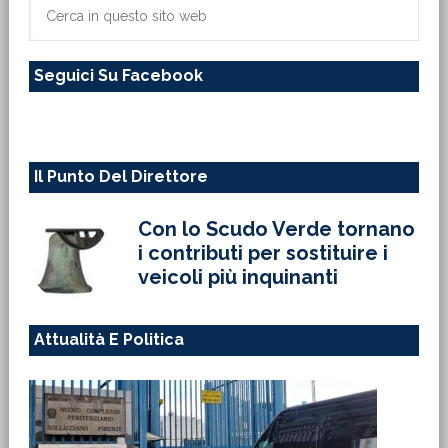
primaria
Cerca
in
questo
Seguici Su Facebook
sito
web
Il Punto Del Direttore
Con lo Scudo Verde tornano
i contributi per sostituire i
veicoli più inquinanti
Attualità E Politica