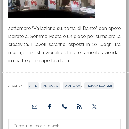
settembre “Variazione sul tema di Dante” con opere
ispirate al Sommo Poeta e un gioco per stimolare la
creatività. I lavori saranno esposti in 10 luoghi tra
musei, spazi istituzionali e altri prettamente aziendali
in una tre giorni aperta a tutti
ARGOMENTI:
ARTE
,
ARTOUR-O
,
DANTE 700
,
TIZIANA LEOPIZZI
Barra
laterale
primaria
Cerca