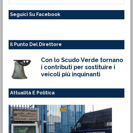
in
questo
Seguici Su Facebook
sito
web
Il Punto Del Direttore
Con lo Scudo Verde tornano
i contributi per sostituire i
veicoli più inquinanti
Attualità E Politica