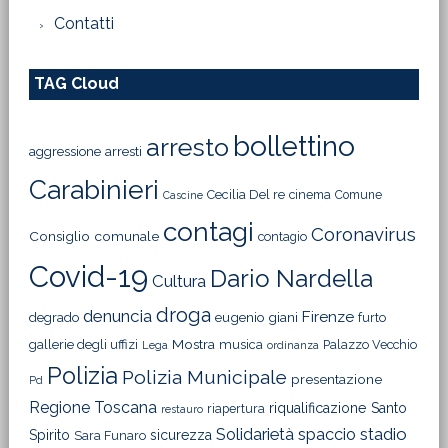
Contatti
TAG Cloud
bollettino
arresto
aggressione
arresti
Carabinieri
Cecilia Del re
cinema
Comune
Cascine
contagi
Coronavirus
Consiglio comunale
contagio
Covid-19
Dario Nardella
Cultura
droga
denuncia
Firenze
degrado
eugenio giani
furto
Mostra
gallerie degli uffizi
musica
Palazzo Vecchio
Lega
ordinanza
Polizia
Polizia Municipale
presentazione
Pd
Regione Toscana
riqualificazione
Santo
riapertura
restauro
Solidarietà
stadio
spaccio
Spirito
sicurezza
Sara Funaro