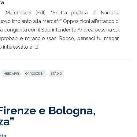
ta
Marcheschi (FdI): “Scelta politica di Nardella
uovo impianto alla Mercafir” Opposizioni all’attacco di
a congiunta con il Soprintendente Andrea pessina sul
mprobabile miracolo (san Rocco, pensaci tu magari
interessato e […]
MERCAFIR
,
OPPOSIZIONI
,
STADIO
Firenze e Bologna,
za”
tta