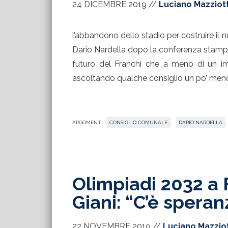
24 DICEMBRE 2019
//
Luciano Mazziot
l’abbandono dello stadio per costruire il n
Dario Nardella dopo la conferenza stamp
futuro del Franchi che a meno di un i
ascoltando qualche consiglio un po’ meno 
ARGOMENTI:
CONSIGLIO COMUNALE
,
DARIO NARDELLA
,
Olimpiadi 2032 a 
Giani: “C’è speran
22 NOVEMBRE 2019
//
Luciano Mazzio