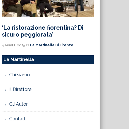
‘La ristorazione fiorentina? Di
sicuro peggiorata’
4 APRILE 2025
DI
La Martinella Di Firenze
La Martinella
Chi siamo
Il Direttore
Gli Autori
Contatti