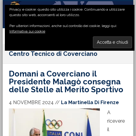
Passa
Passa
Passa
Passa
Privacy e cookie: questo sito utilizza i cookie. Continuando a utilizzare
alla
al
alla
al
questo sito web, acconsenti al loro utilizzo.
navigazione
contenuto
barra
piè
Per ulteriori informazioni, anche sul controllo dei cookie, leggi qui:
primaria
principale
laterale
di
Informativa sui cookie
primaria
pagina
MENU
Centro Tecnico di Coverciano
Domani a Coverciano il
Presidente Malagò consegna
delle Stelle al Merito Sportivo
4 NOVEMBRE 2024
//
La Martinella Di Firenze
A
ricevere
il