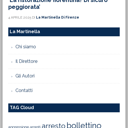
‘La ristorazione fiorentina? Di sicuro
peggiorata’
4 APRILE 2025
DI
La Martinella Di Firenze
La Martinella
Chi siamo
Il Direttore
Gli Autori
Contatti
TAG Cloud
bollettino
arresto
aggressione
arresti