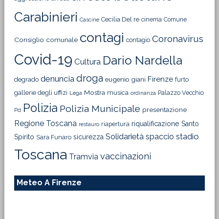
Carabinieri
Cecilia Del re
cinema
Comune
Cascine
contagi
Coronavirus
Consiglio comunale
contagio
Covid-19
Dario Nardella
Cultura
droga
denuncia
Firenze
degrado
eugenio giani
furto
Mostra
gallerie degli uffizi
musica
Palazzo Vecchio
Lega
ordinanza
Polizia
Polizia Municipale
presentazione
Pd
Regione Toscana
riqualificazione
Santo
riapertura
restauro
Solidarietà
stadio
spaccio
Spirito
sicurezza
Sara Funaro
Toscana
vaccinazioni
Tramvia
Meteo A Firenze