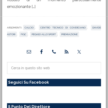
emozionante […]
ARGOMENTI:
CALCIO
,
CENTRO TECNICO DI COVERCIANO
,
DAVIDE
ASTORI
,
FIGC
,
PEGASO ALLO SPORT
,
PREMIAZIONE
Barra
laterale
primaria
Cerca
in
questo
Seguici Su Facebook
sito
web
Il Punto Del Direttore