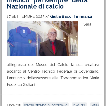
medico “per sempre” della
Nazionale di calcio
17 SETTEMBRE 2023
//
Giulia Bacci Tirinnanzi
Sarà
all’ingresso del Museo del Calcio, la sua creatura
accanto al Centro Tecnico Federale di Coverciano.
L’annuncio dell’assessore alla Toponomastica Maria
Federica Giuliani
ARGOMENTI:
CENTRO TECNICO DI COVERCIANO
,
FINO FINI
,
MARIA