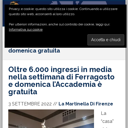
Passa
Passa
Passa
Passa
Privacy e cookie: questo sito utilizza i cookie. Continuando a utilizzare
alla
al
alla
al
questo sito web, acconsenti al loro utilizzo.
navigazione
contenuto
barra
piè
Per ulteriori informazioni, anche sul controllo dei cookie, leggi qui:
primaria
principale
laterale
di
Informativa sui cookie
primaria
pagina
MENU
domenica gratuita
Oltre 6.000 ingressi in media
nella settimana di Ferragosto
e domenica l’Accademia è
gratuita
3 SETTEMBRE 2022
//
La Martinella Di Firenze
La
“casa”