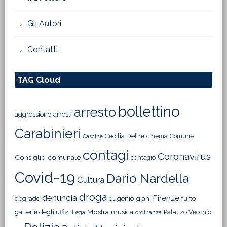
Gli Autori
Contatti
TAG Cloud
bollettino
arresto
aggressione
arresti
Carabinieri
Cecilia Del re
cinema
Comune
Cascine
contagi
Coronavirus
Consiglio comunale
contagio
Covid-19
Dario Nardella
Cultura
droga
denuncia
Firenze
degrado
eugenio giani
furto
Mostra
gallerie degli uffizi
musica
Palazzo Vecchio
Lega
ordinanza