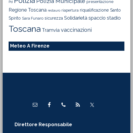
Polizia
Polizia Municipale
presentazione
Pd
Regione Toscana
riqualificazione
Santo
riapertura
restauro
Solidarietà
stadio
spaccio
Spirito
sicurezza
Sara Funaro
Toscana
vaccinazioni
Tramvia
Meteo A Firenze
Footer
Direttore Responsabile