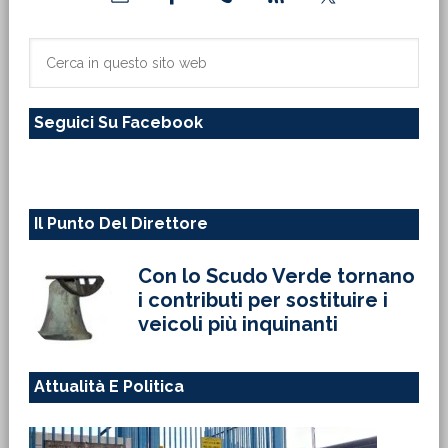
laterale
primaria
Cerca
in
questo
Seguici Su Facebook
sito
web
Il Punto Del Direttore
Con lo Scudo Verde tornano
i contributi per sostituire i
veicoli più inquinanti
Attualità E Politica