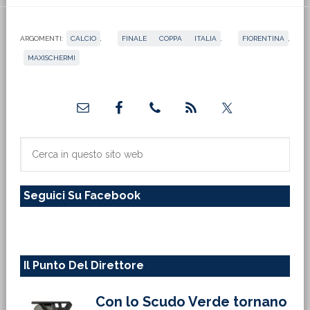
ARGOMENTI:
CALCIO
,
FINALE COPPA ITALIA
,
FIORENTINA
,
MAXISCHERMI
Barra
laterale
primaria
Cerca
in
questo
Seguici Su Facebook
sito
web
Il Punto Del Direttore
Con lo Scudo Verde tornano