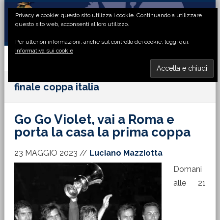
Passa
Passa
Passa
Passa
Privacy e cookie: questo sito utilizza i cookie. Continuando a utilizzare
alla
al
alla
al
questo sito web, acconsenti al loro utilizzo.
navigazione
contenuto
barra
piè
Per ulteriori informazioni, anche sul controllo dei cookie, leggi qui:
primaria
principale
laterale
di
Informativa sui cookie
primaria
pagina
MENU
finale coppa italia
Go Go Violet, vai a Roma e
porta la casa la prima coppa
23 MAGGIO 2023
//
Luciano Mazziotta
Domani
alle 21