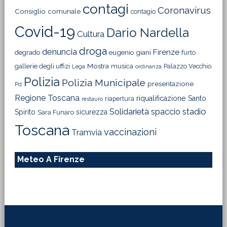
contagi
Coronavirus
Consiglio comunale
contagio
Covid-19
Dario Nardella
Cultura
droga
denuncia
Firenze
degrado
eugenio giani
furto
Mostra
gallerie degli uffizi
musica
Palazzo Vecchio
Lega
ordinanza
Polizia
Polizia Municipale
presentazione
Pd
Regione Toscana
riqualificazione
Santo
riapertura
restauro
Solidarietà
stadio
spaccio
Spirito
sicurezza
Sara Funaro
Toscana
vaccinazioni
Tramvia
Meteo A Firenze