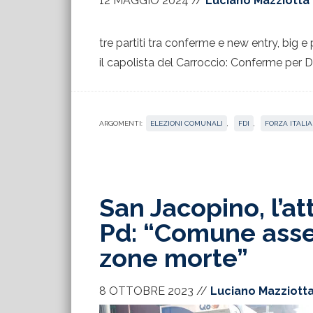
12 MAGGIO 2024
//
Luciano Mazziotta
tre partiti tra conferme e new entry, big e
il capolista del Carroccio: Conferme per D
ARGOMENTI:
ELEZIONI COMUNALI
,
FDI
,
FORZA ITALIA
San Jacopino, l’att
Pd: “Comune assen
zone morte”
8 OTTOBRE 2023
//
Luciano Mazziott