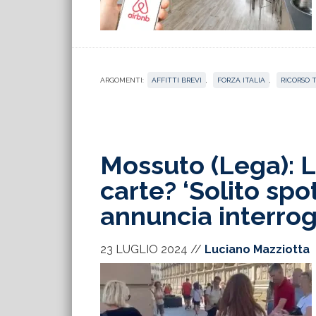
ARGOMENTI:
AFFITTI BREVI
,
FORZA ITALIA
,
RICORSO 
Mossuto (Lega): L
carte? ‘Solito spot
annuncia interro
23 LUGLIO 2024
//
Luciano Mazziotta