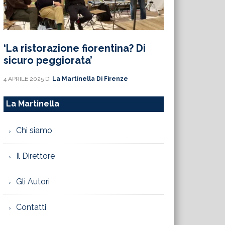
‘La ristorazione fiorentina? Di
sicuro peggiorata’
4 APRILE 2025
DI
La Martinella Di Firenze
La Martinella
Chi siamo
Il Direttore
Gli Autori
Contatti