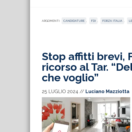
ARGOMENTI:
CANDIDATURE
,
FDI
,
FORZA ITALIA
,
L
Stop affitti brevi,
ricorso al Tar. “D
che voglio”
25 LUGLIO 2024
//
Luciano Mazziotta