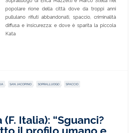
Sopralluogo di Erica Mazzetti e Marco Stella nel
popolare rione della città dove da troppi anni
pullulano rifiuti abbandonati, spaccio, criminalità
diffusa e insicurezza: e dove è sparita la piccola
Kata
IA
,
SAN JACOPINO
,
SOPRALLUOGO
,
SPACCIO
 (F. Italia): “Sguanci?
otto il profilo umano e