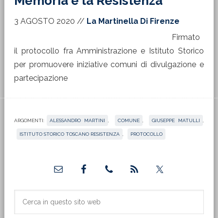
Memoria e la Resistenza
3 AGOSTO 2020
//
La Martinella Di Firenze
Firmato
il protocollo fra Amministrazione e Istituto Storico
per promuovere iniziative comuni di divulgazione e
partecipazione
ARGOMENTI:
ALESSANDRO MARTINI
,
COMUNE
,
GIUSEPPE MATULLI
,
ISTITUTO STORICO TOSCANO RESISTENZA
,
PROTOCOLLO
Barra
laterale
primaria
Cerca
in