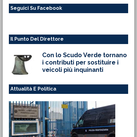
questo
Seguici Su Facebook
sito
web
Il Punto Del Direttore
Con lo Scudo Verde tornano
i contributi per sostituire i
veicoli più inquinanti
Attualità E Politica