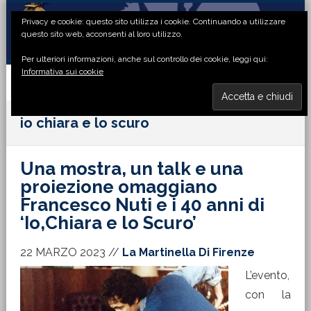
Passa
Passa
Passa
Passa
Privacy e cookie: questo sito utilizza i cookie. Continuando a utilizzare
alla
al
alla
al
questo sito web, acconsenti al loro utilizzo.
navigazione
contenuto
barra
piè
Per ulteriori informazioni, anche sul controllo dei cookie, leggi qui:
primaria
principale
laterale
di
Informativa sui cookie
primaria
pagina
MENU
io chiara e lo scuro
Una mostra, un talk e una
proiezione omaggiano
Francesco Nuti e i 40 anni di
‘Io,Chiara e lo Scuro’
22 MARZO 2023
//
La Martinella Di Firenze
L’evento,
con la