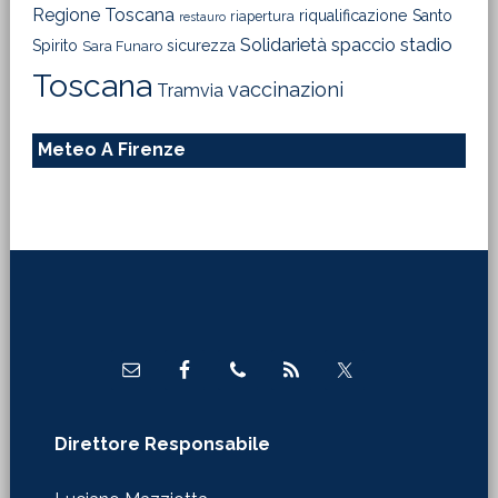
Regione Toscana
riqualificazione
Santo
riapertura
restauro
Solidarietà
stadio
spaccio
Spirito
sicurezza
Sara Funaro
Toscana
vaccinazioni
Tramvia
Meteo A Firenze
Footer
Direttore Responsabile