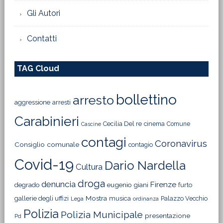
Gli Autori
Contatti
TAG Cloud
bollettino
arresto
aggressione
arresti
Carabinieri
Cecilia Del re
cinema
Comune
Cascine
contagi
Coronavirus
Consiglio comunale
contagio
Covid-19
Dario Nardella
Cultura
droga
denuncia
Firenze
degrado
eugenio giani
furto
Mostra
gallerie degli uffizi
musica
Palazzo Vecchio
Lega
ordinanza
Polizia
Polizia Municipale
presentazione
Pd