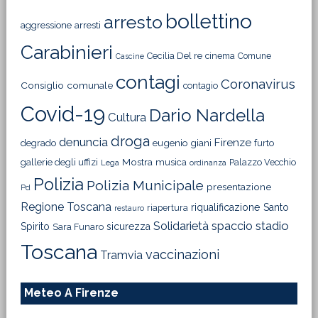
bollettino
arresto
aggressione
arresti
Carabinieri
Cecilia Del re
cinema
Comune
Cascine
contagi
Coronavirus
Consiglio comunale
contagio
Covid-19
Dario Nardella
Cultura
droga
denuncia
Firenze
degrado
eugenio giani
furto
Mostra
gallerie degli uffizi
musica
Palazzo Vecchio
Lega
ordinanza
Polizia
Polizia Municipale
presentazione
Pd
Regione Toscana
riqualificazione
Santo
riapertura
restauro
Solidarietà
stadio
spaccio
Spirito
sicurezza
Sara Funaro
Toscana
vaccinazioni
Tramvia
Meteo A Firenze