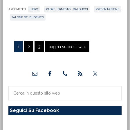
ARGOMENTI:
LIBRO
,
PADRE ERNESTO BALDUCCI
,
PRESENTAZIONE
,
SALONE DE' DUGENTO
Pagina
Pagina
Pagina
Vai
1
2
3
pagina successiva »
alla
Barra
laterale
primaria
Cerca
in
questo
Seguici Su Facebook
sito
web