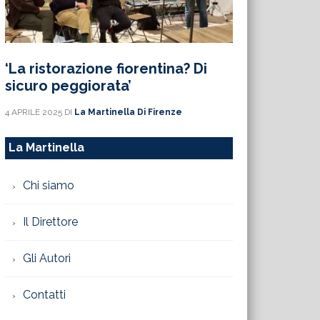
‘La ristorazione fiorentina? Di
sicuro peggiorata’
4 APRILE 2025
DI
La Martinella Di Firenze
La Martinella
Chi siamo
Il Direttore
Gli Autori
Contatti