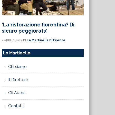
‘La ristorazione fiorentina? Di
sicuro peggiorata’
4 APRILE 2025
DI
La Martinella Di Firenze
La Martinella
Chi siamo
Il Direttore
Gli Autori
Contatti