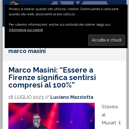
Passa
Passa
Passa
Passa
Privacy e cookie: questo sito utilizza i cookie. Continuando a utilizzare
alla
al
alla
al
questo sito web, acconsenti al loro utilizzo.
navigazione
contenuto
barra
piè
Per ulteriori informazioni, anche sul controllo dei cookie, leggi qui:
primaria
principale
laterale
di
Informativa sui cookie
primaria
pagina
MENU
marco masini
Marco Masini: “Essere a
Firenze significa sentirsi
compresi al 100%”
18 LUGLIO 2023
//
Luciano Mazziotta
Stasera
al
Musart il