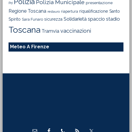
Polizia
Polizia Municipale
presentazione
Pd
Regione Toscana
riqualificazione
Santo
riapertura
restauro
Solidarietà
stadio
spaccio
Spirito
sicurezza
Sara Funaro
Toscana
vaccinazioni
Tramvia
Meteo A Firenze
Footer
Direttore Responsabile