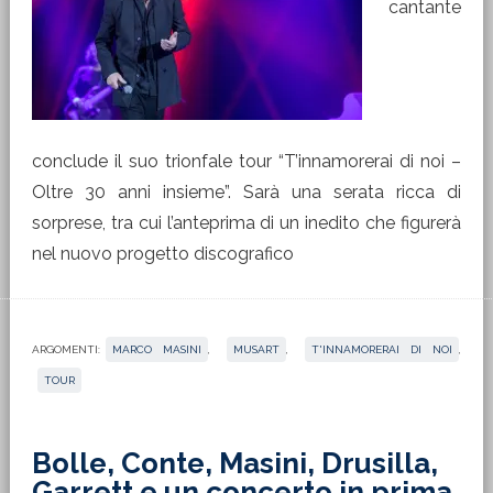
cantante
conclude il suo trionfale tour “T’innamorerai di noi –
Oltre 30 anni insieme”. Sarà una serata ricca di
sorprese, tra cui l’anteprima di un inedito che figurerà
nel nuovo progetto discografico
ARGOMENTI:
MARCO MASINI
,
MUSART
,
T'INNAMORERAI DI NOI
,
TOUR
Bolle, Conte, Masini, Drusilla,
Garrett e un concerto in prima