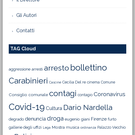
Gli Autori
Contatti
TAG Cloud
bollettino
arresto
aggressione
arresti
Carabinieri
Cecilia Del re
cinema
Comune
Cascine
contagi
Coronavirus
Consiglio comunale
contagio
Covid-19
Dario Nardella
Cultura
droga
denuncia
Firenze
degrado
eugenio giani
furto
Mostra
gallerie degli uffizi
musica
Palazzo Vecchio
Lega
ordinanza