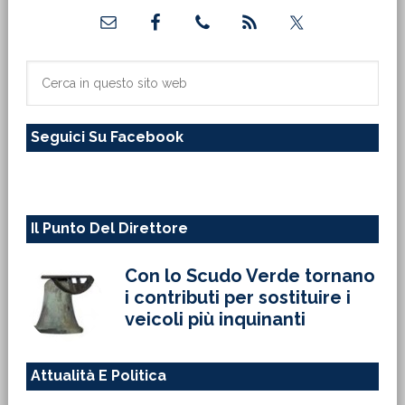
Barra
laterale
primaria
Cerca
in
questo
Seguici Su Facebook
sito
web
Il Punto Del Direttore
Con lo Scudo Verde tornano
i contributi per sostituire i
veicoli più inquinanti
Attualità E Politica