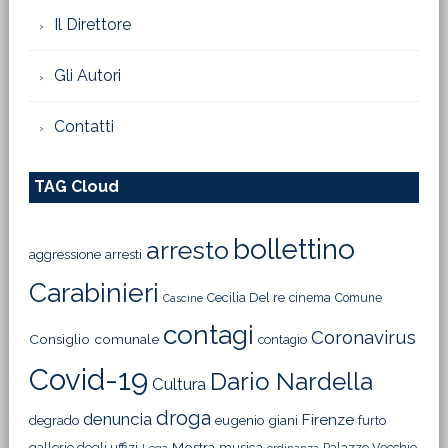
Il Direttore
Gli Autori
Contatti
TAG Cloud
bollettino
arresto
aggressione
arresti
Carabinieri
Cecilia Del re
cinema
Comune
Cascine
contagi
Coronavirus
Consiglio comunale
contagio
Covid-19
Dario Nardella
Cultura
droga
denuncia
Firenze
degrado
eugenio giani
furto
Mostra
gallerie degli uffizi
musica
Palazzo Vecchio