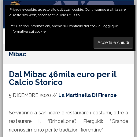
Passa
Passa
Passa
Passa
Privacy e cookie: questo sito utilizza i cookie. Continuando a utilizzare
alla
al
alla
al
questo sito web, acconsenti al loro utilizzo.
navigazione
contenuto
barra
piè
Per ulteriori informazioni, anche sul controllo dei cookie, leggi qui:
primaria
principale
laterale
di
Informativa sui cookie
primaria
pagina
MENU
Mibac
Dal Mibac 46mila euro per il
Calcio Storico
5 DICEMBRE 2020
//
La Martinella Di Firenze
Serviranno a sanificare e restaurare i costumi, oltre a
restaurare il “Brindellone”. Pierguidi: “Grande
riconoscimento per le tradizioni fiorentine”