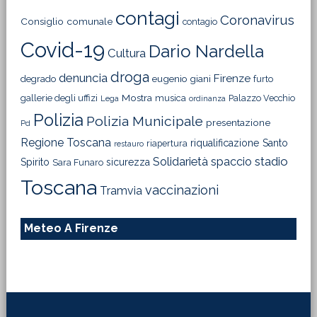
contagi
Coronavirus
Consiglio comunale
contagio
Covid-19
Dario Nardella
Cultura
droga
denuncia
Firenze
degrado
eugenio giani
furto
Mostra
gallerie degli uffizi
musica
Palazzo Vecchio
Lega
ordinanza
Polizia
Polizia Municipale
presentazione
Pd
Regione Toscana
riqualificazione
Santo
riapertura
restauro
Solidarietà
stadio
spaccio
Spirito
sicurezza
Sara Funaro
Toscana
vaccinazioni
Tramvia
Meteo A Firenze