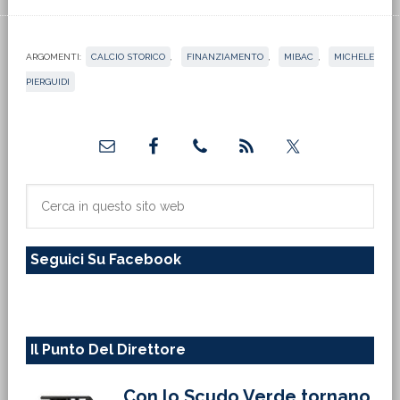
ARGOMENTI:
CALCIO STORICO
,
FINANZIAMENTO
,
MIBAC
,
MICHELE
PIERGUIDI
Barra
laterale
primaria
Cerca
in
questo
Seguici Su Facebook
sito
web
Il Punto Del Direttore
Con lo Scudo Verde tornano