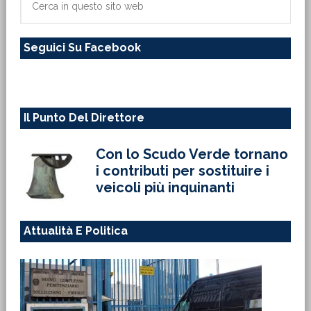
primaria
in
questo
Seguici Su Facebook
sito
web
Il Punto Del Direttore
Con lo Scudo Verde tornano
i contributi per sostituire i
veicoli più inquinanti
Attualità E Politica