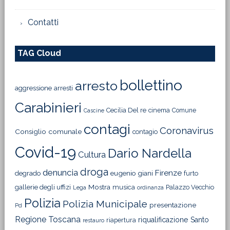
Contatti
TAG Cloud
bollettino
arresto
aggressione
arresti
Carabinieri
Cecilia Del re
cinema
Comune
Cascine
contagi
Coronavirus
Consiglio comunale
contagio
Covid-19
Dario Nardella
Cultura
droga
denuncia
Firenze
degrado
eugenio giani
furto
Mostra
gallerie degli uffizi
musica
Palazzo Vecchio
Lega
ordinanza
Polizia
Polizia Municipale
presentazione
Pd
Regione Toscana
riqualificazione
Santo
riapertura
restauro