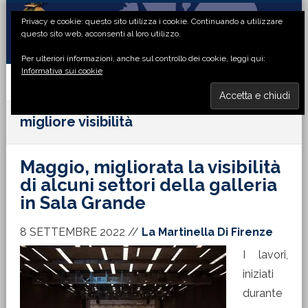
Passa
Passa
Passa
Passa
Privacy e cookie: questo sito utilizza i cookie. Continuando a utilizzare
alla
al
alla
al
questo sito web, acconsenti al loro utilizzo.
navigazione
contenuto
barra
piè
Per ulteriori informazioni, anche sul controllo dei cookie, leggi qui:
primaria
principale
laterale
di
Informativa sui cookie
primaria
pagina
MENU
migliore visibilità
Maggio, migliorata la visibilità
di alcuni settori della galleria
in Sala Grande
8 SETTEMBRE 2022
//
La Martinella Di Firenze
I lavori,
iniziati
durante