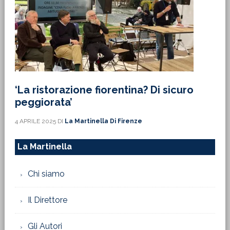
‘La ristorazione fiorentina? Di sicuro
peggiorata’
4 APRILE 2025
DI
La Martinella Di Firenze
La Martinella
Chi siamo
Il Direttore
Gli Autori