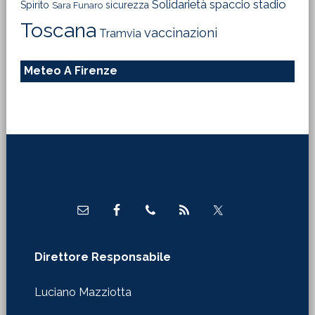
Solidarietà
stadio
spaccio
Spirito
sicurezza
Sara Funaro
Toscana
vaccinazioni
Tramvia
Meteo A Firenze
Footer
Direttore Responsabile
Luciano Mazziotta