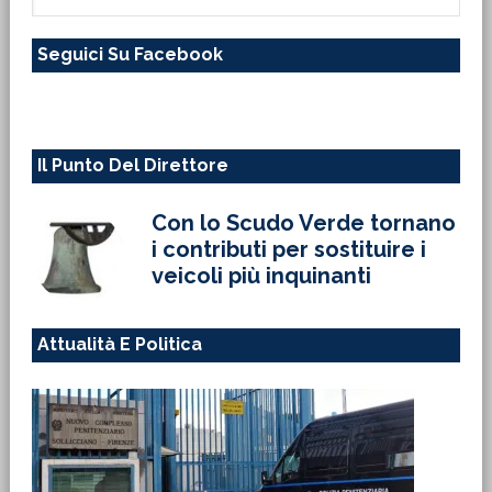
in
questo
Seguici Su Facebook
sito
web
Il Punto Del Direttore
Con lo Scudo Verde tornano
i contributi per sostituire i
veicoli più inquinanti
Attualità E Politica