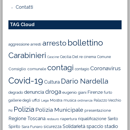
Contatti
TAG Cloud
bollettino
arresto
aggressione
arresti
Carabinieri
Cecilia Del re
cinema
Comune
Cascine
contagi
Coronavirus
Consiglio comunale
contagio
Covid-19
Dario Nardella
Cultura
droga
denuncia
Firenze
degrado
eugenio giani
furto
Mostra
gallerie degli uffizi
musica
Palazzo Vecchio
Lega
ordinanza
Polizia
Polizia Municipale
presentazione
Pd
Regione Toscana
riqualificazione
Santo
riapertura
restauro
Solidarietà
stadio
spaccio
Spirito
sicurezza
Sara Funaro