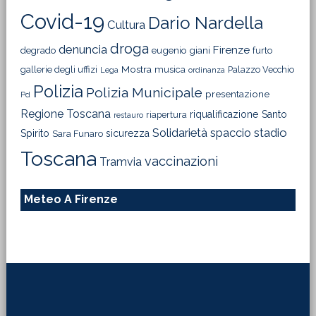
Covid-19
Dario Nardella
Cultura
droga
denuncia
Firenze
degrado
eugenio giani
furto
Mostra
gallerie degli uffizi
musica
Palazzo Vecchio
Lega
ordinanza
Polizia
Polizia Municipale
presentazione
Pd
Regione Toscana
riqualificazione
Santo
riapertura
restauro
Solidarietà
stadio
spaccio
Spirito
sicurezza
Sara Funaro
Toscana
vaccinazioni
Tramvia
Meteo A Firenze
Footer