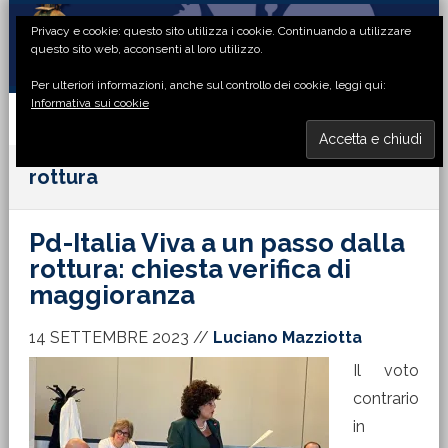
Passa
Passa
Passa
Passa
Privacy e cookie: questo sito utilizza i cookie. Continuando a utilizzare
alla
al
alla
al
questo sito web, acconsenti al loro utilizzo.
navigazione
contenuto
barra
piè
Per ulteriori informazioni, anche sul controllo dei cookie, leggi qui:
primaria
principale
laterale
di
Informativa sui cookie
primaria
pagina
MENU
rottura
Pd-Italia Viva a un passo dalla
rottura: chiesta verifica di
maggioranza
14 SETTEMBRE 2023
//
Luciano Mazziotta
Il voto
contrario
in