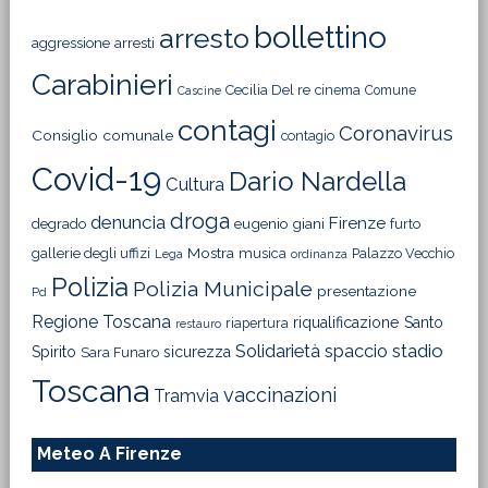
bollettino
arresto
aggressione
arresti
Carabinieri
Cecilia Del re
cinema
Comune
Cascine
contagi
Coronavirus
Consiglio comunale
contagio
Covid-19
Dario Nardella
Cultura
droga
denuncia
Firenze
degrado
eugenio giani
furto
Mostra
gallerie degli uffizi
musica
Palazzo Vecchio
Lega
ordinanza
Polizia
Polizia Municipale
presentazione
Pd
Regione Toscana
riqualificazione
Santo
riapertura
restauro
Solidarietà
stadio
spaccio
Spirito
sicurezza
Sara Funaro
Toscana
vaccinazioni
Tramvia
Meteo A Firenze