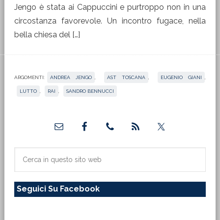
Jengo è stata ai Cappuccini e purtroppo non in una
circostanza favorevole. Un incontro fugace, nella
bella chiesa del […]
ARGOMENTI:
ANDREA JENGO
,
AST TOSCANA
,
EUGENIO GIANI
,
LUTTO
,
RAI
,
SANDRO BENNUCCI
Barra
laterale
primaria
Cerca
in
questo
Seguici Su Facebook
sito
web