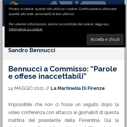
Passa
Passa
Passa
Passa
Privacy e cookie: questo sito utilizza i cookie. Continuando a utilizzare
alla
al
alla
al
questo sito web, acconsenti al loro utilizzo.
navigazione
contenuto
barra
piè
Per ulteriori informazioni, anche sul controllo dei cookie, leggi qui:
primaria
principale
laterale
di
Informativa sui cookie
primaria
pagina
MENU
Sandro Bennucci
Bennucci a Commisso: “Parole
e offese inaccettabili”
14 MAGGIO 2021
//
La Martinella Di Firenze
Impossibile che non ci fosse un seguito dopo la
video conferenza con attacco ai giornalisti di questa
mattina del presidente della Fiorentina. Qui la