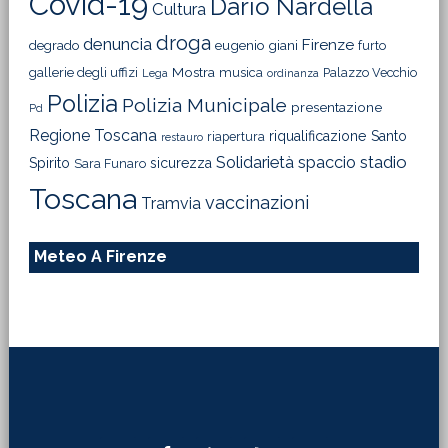
Covid-19
Dario Nardella
Cultura
droga
denuncia
Firenze
degrado
eugenio giani
furto
Mostra
gallerie degli uffizi
musica
Palazzo Vecchio
Lega
ordinanza
Polizia
Polizia Municipale
presentazione
Pd
Regione Toscana
riqualificazione
Santo
riapertura
restauro
Solidarietà
stadio
spaccio
Spirito
sicurezza
Sara Funaro
Toscana
vaccinazioni
Tramvia
Meteo A Firenze
Footer