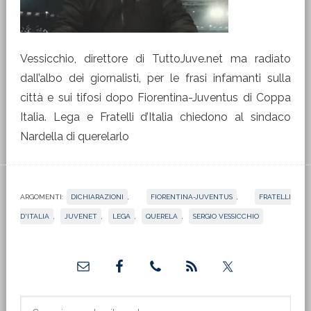
Vessicchio, direttore di TuttoJuve.net ma radiato
dall’albo dei giornalisti, per le frasi infamanti sulla
città e sui tifosi dopo Fiorentina-Juventus di Coppa
Italia. Lega e Fratelli d’Italia chiedono al sindaco
Nardella di querelarlo
ARGOMENTI:
DICHIARAZIONI
,
FIORENTINA-JUVENTUS
,
FRATELLI
D'ITALIA
,
JUVENET
,
LEGA
,
QUERELA
,
SERGIO VESSICCHIO
Barra
laterale
primaria
Cerca