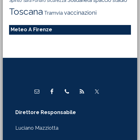
Solidarietà
stadio
spaccio
Spirito
sicurezza
Sara Funaro
Toscana
vaccinazioni
Tramvia
Meteo A Firenze
Footer
Direttore Responsabile
Luciano Mazziotta