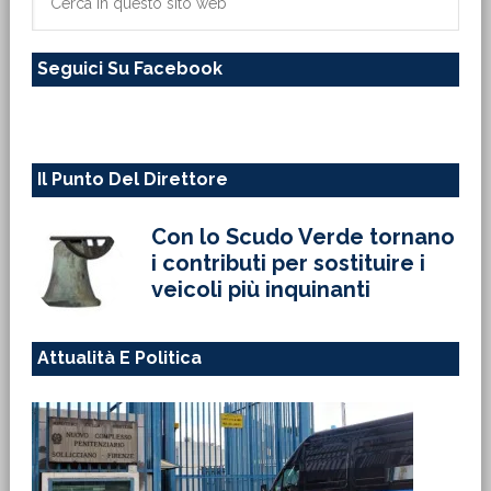
in
questo
Seguici Su Facebook
sito
web
Il Punto Del Direttore
Con lo Scudo Verde tornano
i contributi per sostituire i
veicoli più inquinanti
Attualità E Politica