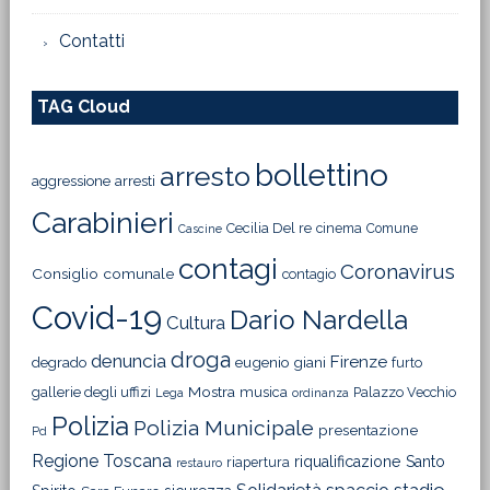
Contatti
TAG Cloud
bollettino
arresto
aggressione
arresti
Carabinieri
Cecilia Del re
cinema
Comune
Cascine
contagi
Coronavirus
Consiglio comunale
contagio
Covid-19
Dario Nardella
Cultura
droga
denuncia
Firenze
degrado
eugenio giani
furto
Mostra
gallerie degli uffizi
musica
Palazzo Vecchio
Lega
ordinanza
Polizia
Polizia Municipale
presentazione
Pd
Regione Toscana
riqualificazione
Santo
riapertura
restauro