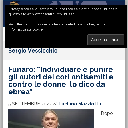
Passa
Passa
Passa
Passa
Privacy e cookie: questo sito utilizza i cookie. Continuando a utilizzare
alla
al
alla
al
questo sito web, acconsenti al loro utilizzo.
navigazione
contenuto
barra
piè
Per ulteriori informazioni, anche sul controllo dei cookie, leggi qui:
primaria
principale
laterale
di
Informativa sui cookie
primaria
pagina
MENU
Sergio Vessicchio
Funaro: “Individuare e punire
gli autori dei cori antisemiti e
contro le donne: lo dico da
ebrea”
5 SETTEMBRE 2022
//
Luciano Mazziotta
Dopo