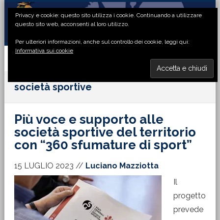
Passa
Passa
Passa
Passa
Privacy e cookie: questo sito utilizza i cookie. Continuando a utilizzare
alla
al
alla
al
questo sito web, acconsenti al loro utilizzo.
navigazione
contenuto
barra
piè
Per ulteriori informazioni, anche sul controllo dei cookie, leggi qui:
primaria
principale
laterale
di
Informativa sui cookie
primaria
pagina
MENU
società sportive
Più voce e supporto alle
società sportive del territorio
con “360 sfumature di sport”
15 LUGLIO 2023
//
Luciano Mazziotta
Il
progetto
prevede