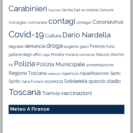
Carabinieri
Cecilia Del re
cinema
Comune
Cascine
contagi
Coronavirus
Consiglio comunale
contagio
Covid-19
Dario Nardella
Cultura
droga
denuncia
Firenze
degrado
eugenio giani
furto
Mostra
gallerie degli uffizi
musica
Palazzo Vecchio
Lega
ordinanza
Polizia
Polizia Municipale
presentazione
Pd
Regione Toscana
riqualificazione
Santo
riapertura
restauro
Solidarietà
stadio
spaccio
Spirito
sicurezza
Sara Funaro
Toscana
vaccinazioni
Tramvia
Meteo A Firenze