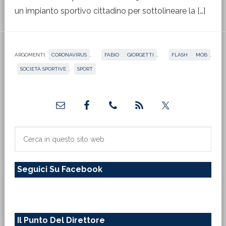
un impianto sportivo cittadino per sottolineare la […]
ARGOMENTI:
CORONAVIRUS
,
FABIO GIORGETTI
,
FLASH MOB
,
SOCIETÀ SPORTIVE
,
SPORT
Barra
laterale
primaria
Cerca
in
questo
Seguici Su Facebook
sito
web
Il Punto Del Direttore