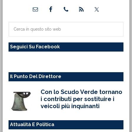
Barra
laterale
primaria
Cerca
in
questo
Seguici Su Facebook
sito
web
Il Punto Del Direttore
Con lo Scudo Verde tornano
i contributi per sostituire i
veicoli più inquinanti
Attualità E Politica