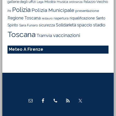
Mostra
gallerie degli uffizi
musica
Palazzo Vecchio
Lega
ordinanza
Polizia
Polizia Municipale
presentazione
Pd
Regione Toscana
riqualificazione
Santo
riapertura
restauro
Solidarietà
stadio
spaccio
Spirito
sicurezza
Sara Funaro
Toscana
vaccinazioni
Tramvia
Meteo A Firenze
Footer