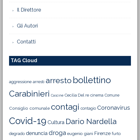
Il Direttore
Gli Autori
Contatti
TAG Cloud
bollettino
arresto
aggressione
arresti
Carabinieri
Cecilia Del re
cinema
Comune
Cascine
contagi
Coronavirus
Consiglio comunale
contagio
Covid-19
Dario Nardella
Cultura
droga
denuncia
Firenze
degrado
eugenio giani
furto