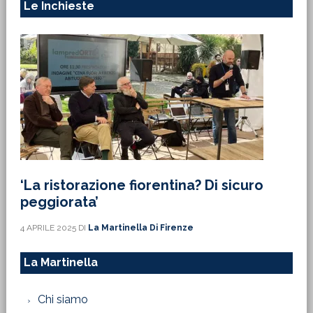
Le Inchieste
‘La ristorazione fiorentina? Di sicuro
peggiorata’
4 APRILE 2025
DI
La Martinella Di Firenze
La Martinella
Chi siamo