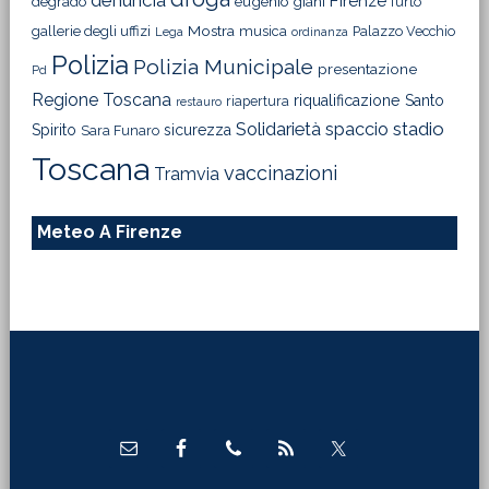
denuncia
Firenze
degrado
eugenio giani
furto
Mostra
gallerie degli uffizi
musica
Palazzo Vecchio
Lega
ordinanza
Polizia
Polizia Municipale
presentazione
Pd
Regione Toscana
riqualificazione
Santo
riapertura
restauro
Solidarietà
stadio
spaccio
Spirito
sicurezza
Sara Funaro
Toscana
vaccinazioni
Tramvia
Meteo A Firenze
Footer