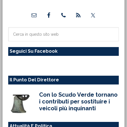
Barra
laterale
primaria
Cerca
in
questo
Seguici Su Facebook
sito
web
Il Punto Del Direttore
Con lo Scudo Verde tornano
i contributi per sostituire i
veicoli più inquinanti
Attualità E Politica