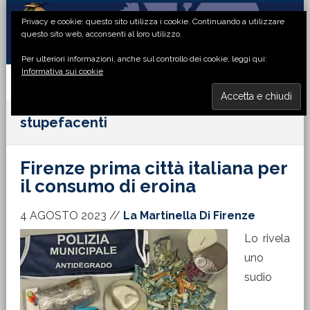
Passa
Passa
Passa
Passa
Privacy e cookie: questo sito utilizza i cookie. Continuando a utilizzare
alla
al
alla
al
questo sito web, acconsenti al loro utilizzo.
navigazione
contenuto
barra
piè
Per ulteriori informazioni, anche sul controllo dei cookie, leggi qui:
primaria
principale
laterale
di
Informativa sui cookie
primaria
pagina
MENU
stupefacenti
Firenze prima città italiana per
il consumo di eroina
4 AGOSTO 2023
//
La Martinella Di Firenze
Lo rivela
uno
sudio