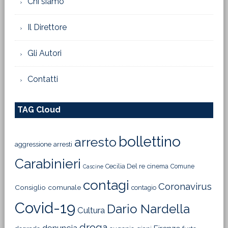
Chi siamo
Il Direttore
Gli Autori
Contatti
TAG Cloud
bollettino
arresto
aggressione
arresti
Carabinieri
Cecilia Del re
cinema
Comune
Cascine
contagi
Coronavirus
Consiglio comunale
contagio
Covid-19
Dario Nardella
Cultura
droga