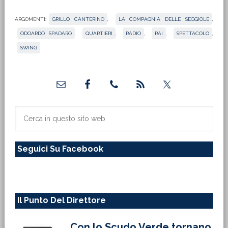
ARGOMENTI:
GRILLO CANTERINO
,
LA COMPAGNIA DELLE SEGGIOLE
,
ODOARDO SPADARO
,
QUARTIERI
,
RADIO
,
RAI
,
SPETTACOLO
,
SWING
Barra
laterale
primaria
Cerca
in
questo
Seguici Su Facebook
sito
web
Il Punto Del Direttore
Con lo Scudo Verde tornano