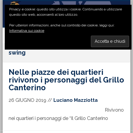
Passa
Passa
Passa
Passa
Privacy e cookie: questo sito utilizza i cookie. Continuando a utilizzare
alla
al
alla
al
questo sito web, acconsenti al loro utilizzo.
navigazione
contenuto
barra
piè
Per ulteriori informazioni, anche sul controllo dei cookie, leggi qui:
primaria
principale
laterale
di
Informativa sui cookie
primaria
pagina
MENU
swing
Nelle piazze dei quartieri
rivivono i personaggi del Grillo
Canterino
26 GIUGNO 2019
//
Luciano Mazziotta
Rivivono
nei quartieri i personaggi de “Il Grillo Canterino