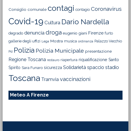
contagi
Coronavirus
Consiglio comunale
contagio
Covid-19
Dario Nardella
Cultura
droga
denuncia
Firenze
degrado
eugenio giani
furto
Mostra
gallerie degli uffizi
musica
Palazzo Vecchio
Lega
ordinanza
Polizia
Polizia Municipale
presentazione
Pd
Regione Toscana
riqualificazione
Santo
riapertura
restauro
Solidarietà
stadio
spaccio
Spirito
sicurezza
Sara Funaro
Toscana
vaccinazioni
Tramvia
Meteo A Firenze