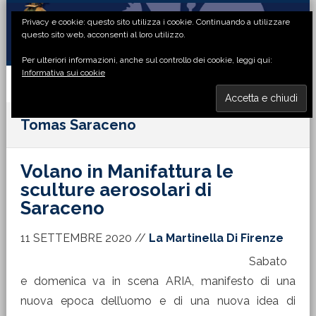
Passa
Passa
Passa
Passa
Privacy e cookie: questo sito utilizza i cookie. Continuando a utilizzare
alla
al
alla
al
questo sito web, acconsenti al loro utilizzo.
navigazione
contenuto
barra
piè
Per ulteriori informazioni, anche sul controllo dei cookie, leggi qui:
primaria
principale
laterale
di
Informativa sui cookie
primaria
pagina
MENU
Tomas Saraceno
Volano in Manifattura le
sculture aerosolari di
Saraceno
11 SETTEMBRE 2020
//
La Martinella Di Firenze
Sabato
e domenica va in scena ARIA, manifesto di una
nuova epoca dell’uomo e di una nuova idea di