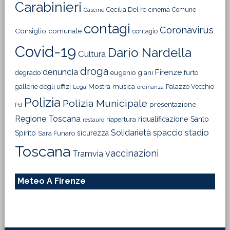
Carabinieri
Cecilia Del re
cinema
Comune
Cascine
contagi
Coronavirus
Consiglio comunale
contagio
Covid-19
Dario Nardella
Cultura
droga
denuncia
Firenze
degrado
eugenio giani
furto
Mostra
gallerie degli uffizi
musica
Palazzo Vecchio
Lega
ordinanza
Polizia
Polizia Municipale
presentazione
Pd
Regione Toscana
riqualificazione
Santo
riapertura
restauro
Solidarietà
stadio
spaccio
Spirito
sicurezza
Sara Funaro
Toscana
vaccinazioni
Tramvia
Meteo A Firenze