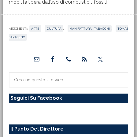
mobilità libera dall’uso di combustibili fossili
ARGOMENTI:
ARTE
,
CULTURA
,
MANIFATTURA TABACCHI
,
TOMAS
SARACENO
Barra
laterale
primaria
Cerca
in
questo
Seguici Su Facebook
sito
web
Il Punto Del Direttore