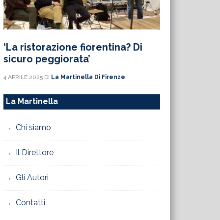
‘La ristorazione fiorentina? Di
sicuro peggiorata’
4 APRILE 2025
DI
La Martinella Di Firenze
La Martinella
Chi siamo
Il Direttore
Gli Autori
Contatti