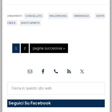
ARGOMENTI:
CANCELLATA
,
MALAMOVIDA
,
ORDINANZA
,
SANTA
CROCE
,
SANTO SPIRITO
Pagina
Pagina
Vai
1
2
pagina successiva »
alla
Barra
laterale
primaria
Cerca
in
questo
Seguici Su Facebook
sito
web