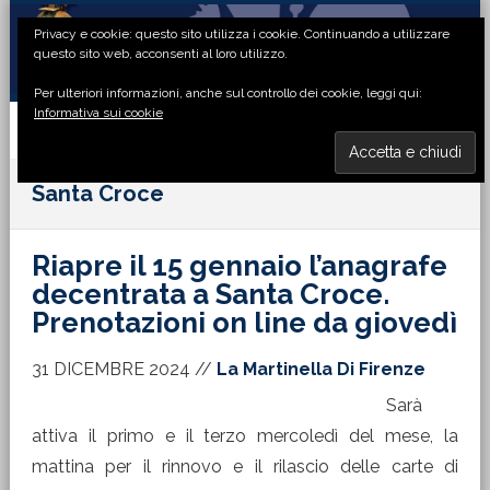
Passa
Passa
Passa
Passa
Privacy e cookie: questo sito utilizza i cookie. Continuando a utilizzare
alla
al
alla
al
questo sito web, acconsenti al loro utilizzo.
navigazione
contenuto
barra
piè
Per ulteriori informazioni, anche sul controllo dei cookie, leggi qui:
primaria
principale
laterale
di
Informativa sui cookie
primaria
pagina
MENU
Santa Croce
Riapre il 15 gennaio l’anagrafe
decentrata a Santa Croce.
Prenotazioni on line da giovedì
31 DICEMBRE 2024
//
La Martinella Di Firenze
Sarà
attiva il primo e il terzo mercoledì del mese, la
mattina per il rinnovo e il rilascio delle carte di