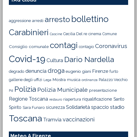
bollettino
arresto
aggressione
arresti
Carabinieri
Cecilia Del re
cinema
Comune
Cascine
contagi
Coronavirus
Consiglio comunale
contagio
Covid-19
Dario Nardella
Cultura
droga
denuncia
Firenze
degrado
eugenio giani
furto
Mostra
gallerie degli uffizi
musica
Palazzo Vecchio
Lega
ordinanza
Polizia
Polizia Municipale
presentazione
Pd
Regione Toscana
riqualificazione
Santo
riapertura
restauro
Solidarietà
stadio
spaccio
Spirito
sicurezza
Sara Funaro
Toscana
vaccinazioni
Tramvia
Meteo A Firenze