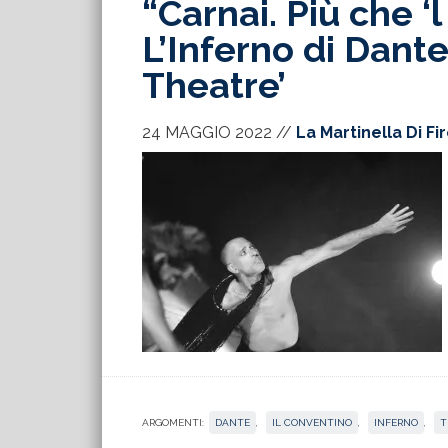
“Carnai. Più che ‘l
L’Inferno di Dan
Theatre’
24 MAGGIO 2022
//
La Martinella Di Fi
ARGOMENTI:
DANTE
,
IL CONVENTINO
,
INFERNO
,
T