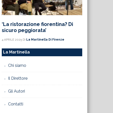
‘La ristorazione fiorentina? Di
sicuro peggiorata’
4 APRILE 2025
DI
La Martinella Di Firenze
La Martinella
Chi siamo
Il Direttore
Gli Autori
Contatti